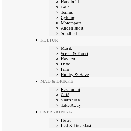
Håndbold
Golf
Tennis
Cykling
Motorsport
Anden sport
Sundhed
KULTUR
Musik
Scene & Kunst
Havnen
Fritid
Film
Hobby & Have
MAD & DRIKKE
Restaurant
Café
Værtshuse
Take Away
OVERNATNING
Hotel
Bed & Breakfast