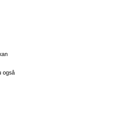
 kan
du også