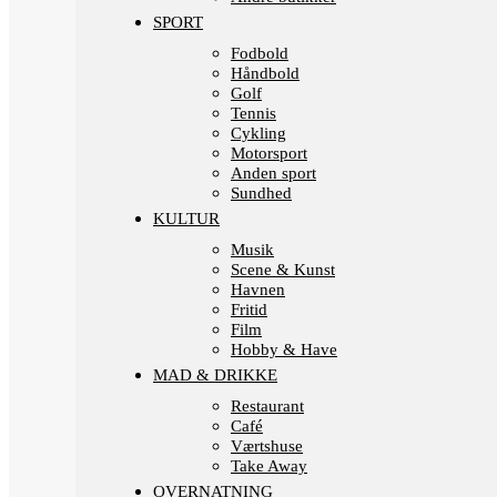
SPORT
Fodbold
Håndbold
Golf
Tennis
Cykling
Motorsport
Anden sport
Sundhed
KULTUR
Musik
Scene & Kunst
Havnen
Fritid
Film
Hobby & Have
MAD & DRIKKE
Restaurant
Café
Værtshuse
Take Away
OVERNATNING