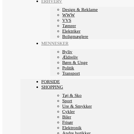
ERHVERV
Design & Reklame
WWW
VVS
Tømrer
Elektriker
Boligmæglere
MENNESKER
Byliv
Ældreliv
Børn & Unge
Politik
Transport
FORSIDE
SHOPPING
Tøj & Sko
Sport
Ure & Smykker
Cykler
Biler
Frisør
Elektronik
Andre butikker